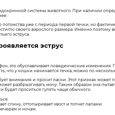
докринной системы животного. При наличии опреде
ее.
ю потомства уже с периода первой течки, но фактич
остигло своего взрослого размера. Именно поэтому
ьего эструса.
роявляется эструс
 фон, это обуславливает поведенческие изменения.
ть, что у кошки начинается течка, можно по нескол
ует внимания и просит ласки. Этот признак может пр
может разбрызгивать мочу. Таким образом она пытает
ки будет проситься гулять чаще обычного.
ься.
т спину, оттопыривает хвост и топчет лапами.
вечерам и ночам.