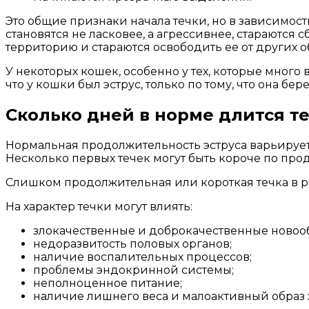
Это общие признаки начала течки, но в зависимост
становятся не ласковее, а агрессивнее, стараются
территорию и стараются освободить ее от других о
У некоторых кошек, особенно у тех, которые много 
что у кошки был эструс, только по тому, что она бер
Сколько дней в норме длится т
Нормальная продолжительность эструса варьируется
Несколько первых течек могут быть короче по прод
Слишком продолжительная или короткая течка в р
На характер течки могут влиять:
злокачественные и доброкачественные новоо
недоразвитость половых органов;
наличие воспалительных процессов;
проблемы эндокринной системы;
неполноценное питание;
наличие лишнего веса и малоактивный образ 