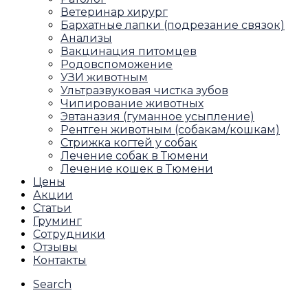
Ветеринар хирург
Бархатные лапки (подрезание связок)
Анализы
Вакцинация питомцев
Родовспоможение
УЗИ животным
Ультразвуковая чистка зубов
Чипирование животных
Эвтаназия (гуманное усыпление)
Рентген животным (собакам/кошкам)
Стрижка когтей у собак
Лечение собак в Тюмени
Лечение кошек в Тюмени
Цены
Акции
Статьи
Груминг
Сотрудники
Отзывы
Контакты
Search