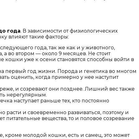
до года
. В зависимости от физиологических
ку влияют такие факторы:
ледующего года, так же как и у животного,
 а во втором — около 9 месяцев. Не стоит
ие кошки уже к осени становятся способны войти в
 на первый год жизни. Порода и генетика во многом
ть оценить, когда примерно у нее наступит
еже, и созревают они позднее. Лишний вес также
ыть нерегулярным.
чка наступает раньше тех, кто постоянно
 расти и своевременно развиваться, поэтому и
т питательные вещества, то и половое созревание
е, кроме молодой кошки, есть и самец, это может