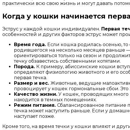
практически всю свою жизнь и могут давать потомс
Когда у кошки начинается перва
Эструс у каждой кошки индивидуален.
Первая теч
особенностей и других факторов эструс может про
Время года.
Если кошка родилась осенью, то 
родившегося на несколько месяцев раньше — л
ориентироваться только на сезон и продолжите
течку обзавестись собственными котятами.
Порода.
К примеру, абиссинские кошки вступа
определяют физиологию животного и его особ
первая течка.
Размер и вес.
Животные, ведущие малоактивн
провоцирует у кошек гормональные сбои. Это 
Качество жизни.
У кошек, проводящих много в
находится в темных помещениях.
Режим питания.
Сбалансированное питание п
течка может наступить раньше. Если у домаш
наступает позже.
Кроме того, на время течки у кошки влияют и друг