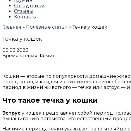
Груминг
Сотрудники
Отзывы
Контакты
Главная
»
Полезные статьи
»
Течка у кошек
Течка у кошек
09.03.2023
Время чтения: 14 мин.
Кошки — вторые по популярности домашние животны
пород котов, и каждая из них имеет свои особенно
период в жизни животного — течка или эструс — и 
Что такое течка у кошки
Эструс
у кошек представляет собой период полово
вынашиванию потомства. Это естественный процесс
Наличие периода течки указывает на то, что яйце