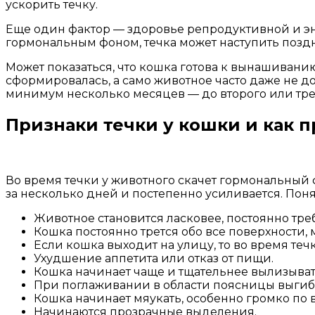
ускорить течку.
Еще один фактор — здоровье репродуктивной и эн
гормональным фоном, течка может наступить поздн
Может показаться, что кошка готова к вынашивани
сформировалась, а само животное часто даже не д
минимум несколько месяцев — до второго или трет
Признаки течки у кошки и как п
Во время течки у животного скачет гормональный
за несколько дней и постепенно усиливается. Поня
Животное становится ласковее, постоянно треб
Кошка постоянно трется обо все поверхности, 
Если кошка выходит на улицу, то во время теч
Ухудшение аппетита или отказ от пищи.
Кошка начинает чаще и тщательнее вылизыват
При поглаживании в области поясницы выгибае
Кошка начинает мяукать, особенно громко по 
Начинаются прозрачные выделения.