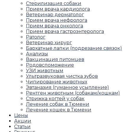
Стерилизация собаки
Прием врача кардиолога
Ветеринар дерматолог
Прием врача нефролога
Прием врача онколога
Прием врача гастроэнтеролога
Ратолог
Ветеринар хирург
Бархатные лапки (подрезание связок)
Анализы
Вакцинация питомцев
Родовспоможение
УЗИ животным
Ультразвуковая чистка зубов
Чипирование животных
Эвтаназия (гуманное усыпление)
Рентген животным (собакам/кошкам)
Стрижка когтей у собак
Лечение собак в Тюмени
Лечение кошек в Тюмени
Цены
Акции
Статьи