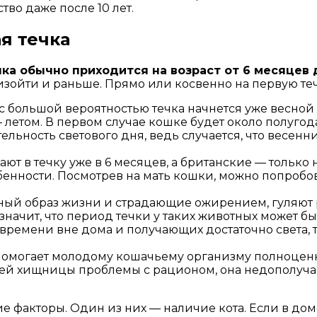
тво даже после 10 лет.
я течка
ка обычно приходится на возраст от 6 месяцев 
изойти и раньше. Прямо или косвенно на первую теч
с большой вероятностью течка начнется уже весной с
етом. В первом случае кошке будет около полугода,
льность светового дня, ведь случается, что весенн
ют в течку уже в 6 месяцев, а британские — только
енности. Посмотрев на мать кошки, можно попробова
ый образ жизни и страдающие ожирением, гуляют р
значит, что период течки у таких животных может б
ремени вне дома и получающих достаточно света, те
омогает молодому кошачьему организму полноценно
ней хищницы проблемы с рационом, она недополучае
ие факторы. Один из них — наличие кота. Если в дом