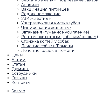
Бархатные лапки (подрезание связок)
Анализы
Вакцинация питомцев
Родовспоможение
УЗИ животным
Ультразвуковая чистка зубов
Чипирование животных
Эвтаназия (гуманное усыпление)
Рентген животным (собакам/кошкам)
Стрижка когтей у собак
Лечение собак в Тюмени
Лечение кошек в Тюмени
Цены
Акции
Статьи
Груминг
Сотрудники
Отзывы
Контакты
Search