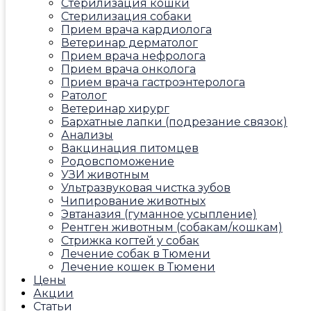
Стерилизация кошки
Стерилизация собаки
Прием врача кардиолога
Ветеринар дерматолог
Прием врача нефролога
Прием врача онколога
Прием врача гастроэнтеролога
Ратолог
Ветеринар хирург
Бархатные лапки (подрезание связок)
Анализы
Вакцинация питомцев
Родовспоможение
УЗИ животным
Ультразвуковая чистка зубов
Чипирование животных
Эвтаназия (гуманное усыпление)
Рентген животным (собакам/кошкам)
Стрижка когтей у собак
Лечение собак в Тюмени
Лечение кошек в Тюмени
Цены
Акции
Статьи