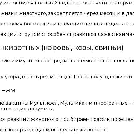
исполнится полных 6 недель, после чего повторяетс
 жизни животного, закрепляется через месяц и в да
во время болезни или в течение первых недель пос
кции с трудом способен справиться даже с наиме
животных (коровы, козы, свиньи)
ение иммунитета на предмет сальмонеллеза после пе
лутора до четырех месяцев. После полугода жизни т
 нам
 вакцины Мультифел, Мультикан и иностранные – Но
тствующие докуметы.
 от реакции животного, подбираем график посещен
рт, который отдаем владельцу животного.