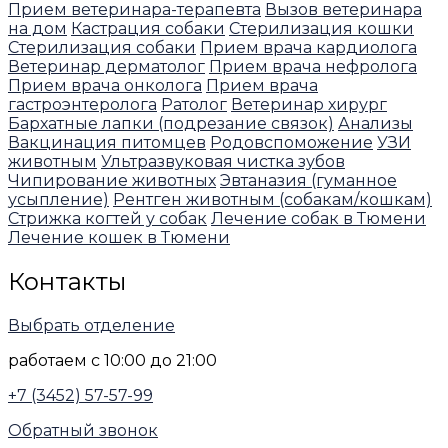
Прием ветеринара-терапевта
Вызов ветеринара
на дом
Кастрация собаки
Стерилизация кошки
Стерилизация собаки
Прием врача кардиолога
Ветеринар дерматолог
Прием врача нефролога
Прием врача онколога
Прием врача
гастроэнтеролога
Ратолог
Ветеринар хирург
Бархатные лапки (подрезание связок)
Анализы
Вакцинация питомцев
Родовспоможение
УЗИ
животным
Ультразвуковая чистка зубов
Чипирование животных
Эвтаназия (гуманное
усыпление)
Рентген животным (собакам/кошкам)
Стрижка когтей у собак
Лечение собак в Тюмени
Лечение кошек в Тюмени
Контакты
Выбрать отделение
работаем с 10:00 до 21:00
+7 (3452) 57-57-99
Обратный звонок