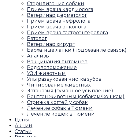
Стерилизация собаки
Прием врача кардиолога
Ветеринар дерматолог
Прием врача нефролога
Прием врача онколога
Прием врача гастроэнтеролога
Ратолог
Ветеринар хирург
Бархатные лапки (подрезание связок)
Анализы
Вакцинация питомцев
Родовспоможение
УЗИ животным
Ультразвуковая чистка зубов
Чипирование животных
Эвтаназия (гуманное усыпление)
Рентген животным (собакам/кошкам)
Стрижка когтей у собак
Лечение собак в Тюмени
Лечение кошек в Тюмени
Цены
Акции
Статьи