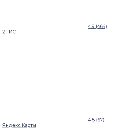
4.9
(464)
2 ГИС
4.8
(67)
Яндекс Карты