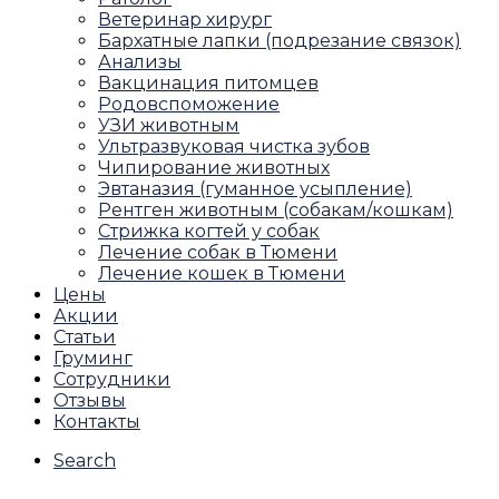
Ветеринар хирург
Бархатные лапки (подрезание связок)
Анализы
Вакцинация питомцев
Родовспоможение
УЗИ животным
Ультразвуковая чистка зубов
Чипирование животных
Эвтаназия (гуманное усыпление)
Рентген животным (собакам/кошкам)
Стрижка когтей у собак
Лечение собак в Тюмени
Лечение кошек в Тюмени
Цены
Акции
Статьи
Груминг
Сотрудники
Отзывы
Контакты
Search