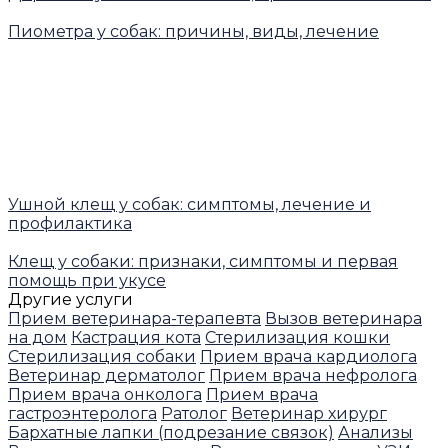
Пиометра у собак: причины, виды, лечение
Ушной клещ у собак: симптомы, лечение и
профилактика
Клещ у собаки: признаки, симптомы и первая
помощь при укусе
Другие услуги
Прием ветеринара-терапевта
Вызов ветеринара
на дом
Кастрация кота
Стерилизация кошки
Стерилизация собаки
Прием врача кардиолога
Ветеринар дерматолог
Прием врача нефролога
Прием врача онколога
Прием врача
гастроэнтеролога
Ратолог
Ветеринар хирург
Бархатные лапки (подрезание связок)
Анализы