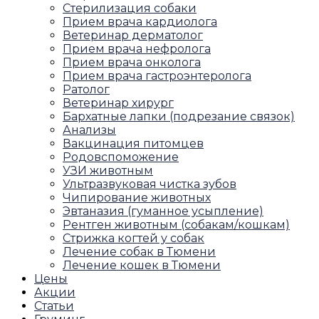
Стерилизация собаки
Прием врача кардиолога
Ветеринар дерматолог
Прием врача нефролога
Прием врача онколога
Прием врача гастроэнтеролога
Ратолог
Ветеринар хирург
Бархатные лапки (подрезание связок)
Анализы
Вакцинация питомцев
Родовспоможение
УЗИ животным
Ультразвуковая чистка зубов
Чипирование животных
Эвтаназия (гуманное усыпление)
Рентген животным (собакам/кошкам)
Стрижка когтей у собак
Лечение собак в Тюмени
Лечение кошек в Тюмени
Цены
Акции
Статьи