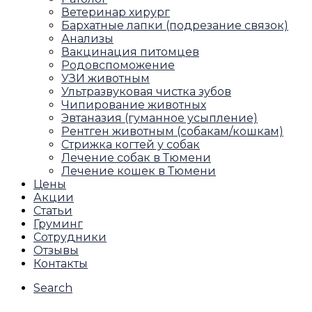
Ветеринар хирург
Бархатные лапки (подрезание связок)
Анализы
Вакцинация питомцев
Родовспоможение
УЗИ животным
Ультразвуковая чистка зубов
Чипирование животных
Эвтаназия (гуманное усыпление)
Рентген животным (собакам/кошкам)
Стрижка когтей у собак
Лечение собак в Тюмени
Лечение кошек в Тюмени
Цены
Акции
Статьи
Груминг
Сотрудники
Отзывы
Контакты
Search