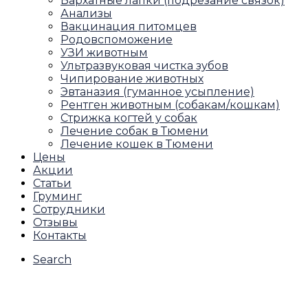
Бархатные лапки (подрезание связок)
Анализы
Вакцинация питомцев
Родовспоможение
УЗИ животным
Ультразвуковая чистка зубов
Чипирование животных
Эвтаназия (гуманное усыпление)
Рентген животным (собакам/кошкам)
Стрижка когтей у собак
Лечение собак в Тюмени
Лечение кошек в Тюмени
Цены
Акции
Статьи
Груминг
Сотрудники
Отзывы
Контакты
Search