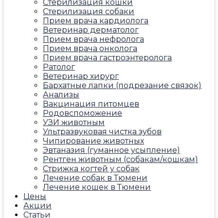
Стерилизация кошки
Стерилизация собаки
Прием врача кардиолога
Ветеринар дерматолог
Прием врача нефролога
Прием врача онколога
Прием врача гастроэнтеролога
Ратолог
Ветеринар хирург
Бархатные лапки (подрезание связок)
Анализы
Вакцинация питомцев
Родовспоможение
УЗИ животным
Ультразвуковая чистка зубов
Чипирование животных
Эвтаназия (гуманное усыпление)
Рентген животным (собакам/кошкам)
Стрижка когтей у собак
Лечение собак в Тюмени
Лечение кошек в Тюмени
Цены
Акции
Статьи