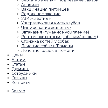
Бархатные лапки (подрезание связок)
Анализы
Вакцинация питомцев
Родовспоможение
УЗИ животным
Ультразвуковая чистка зубов
Чипирование животных
Эвтаназия (гуманное усыпление)
Рентген животным (собакам/кошкам)
Стрижка когтей у собак
Лечение собак в Тюмени
Лечение кошек в Тюмени
Цены
Акции
Статьи
Груминг
Сотрудники
Отзывы
Контакты
Search