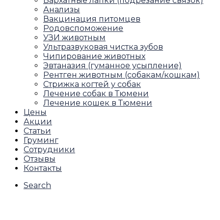
Бархатные лапки (подрезание связок)
Анализы
Вакцинация питомцев
Родовспоможение
УЗИ животным
Ультразвуковая чистка зубов
Чипирование животных
Эвтаназия (гуманное усыпление)
Рентген животным (собакам/кошкам)
Стрижка когтей у собак
Лечение собак в Тюмени
Лечение кошек в Тюмени
Цены
Акции
Статьи
Груминг
Сотрудники
Отзывы
Контакты
Search