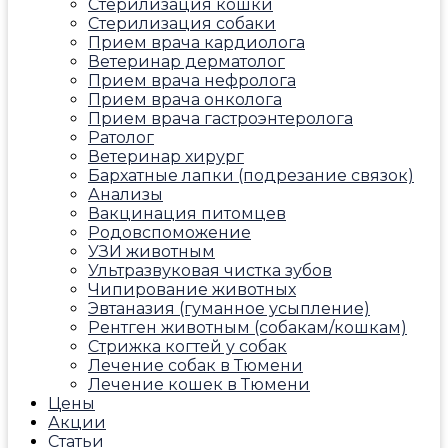
Стерилизация кошки
Стерилизация собаки
Прием врача кардиолога
Ветеринар дерматолог
Прием врача нефролога
Прием врача онколога
Прием врача гастроэнтеролога
Ратолог
Ветеринар хирург
Бархатные лапки (подрезание связок)
Анализы
Вакцинация питомцев
Родовспоможение
УЗИ животным
Ультразвуковая чистка зубов
Чипирование животных
Эвтаназия (гуманное усыпление)
Рентген животным (собакам/кошкам)
Стрижка когтей у собак
Лечение собак в Тюмени
Лечение кошек в Тюмени
Цены
Акции
Статьи