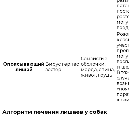
разм
пяте
пост
расте
могу
воед
Розо
крас
учас
проп
могу
Слизистые
восп
Опоясывающий
Вирус герпес
оболочки,
и ше
лишай
зостер
морда, спина,
В тя
живот, грудь
случ
возн
«поя
пор
кож
Алгоритм лечения лишаев у собак