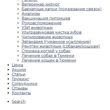
Ветеринар хирург
Бархатные лапки (подрезание связок)
Анализы
Вакцинация питомцев
Родовспоможение
УЗИ животным
Ультразвуковая чистка зубов
Чипирование животных
Эвтаназия (гуманное усыпление)
Рентген животным (собакам/кошкам)
Стрижка когтей у собак
Лечение собак в Тюмени
Лечение кошек в Тюмени
Цены
Акции
Статьи
Груминг
Сотрудники
Отзывы
Контакты
Search