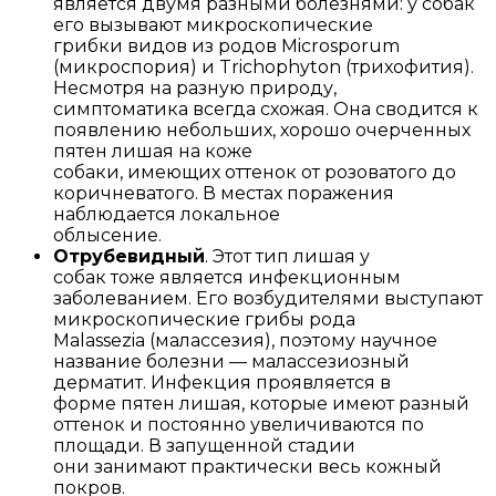
является двумя разными болезнями: у собак
его вызывают микроскопические
грибки видов из родов Microsporum
(микроспория) и Trichophyton (трихофития).
Несмотря на разную природу,
симптоматика всегда схожая. Она сводится к
появлению небольших, хорошо очерченных
пятен лишая на коже
собаки, имеющих оттенок от розоватого до
коричневатого. В местах поражения
наблюдается локальное
облысение.
Отрубевидный
. Этот тип лишая у
собак тоже является инфекционным
заболеванием. Его возбудителями выступают
микроскопические грибы рода
Malassezia (малассезия), поэтому научное
название болезни — малассезиозный
дерматит. Инфекция проявляется в
форме пятен лишая, которые имеют разный
оттенок и постоянно увеличиваются по
площади. В запущенной стадии
они занимают практически весь кожный
покров.