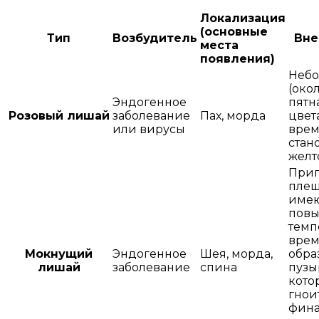
Локализация
(основные
Тип
Возбудитель
Вне
места
появления)
Неб
(окол
Эндогенное
пятн
Розовый лишай
заболевание
Пах, морда
цвета
или вирусы
вре
стан
желт
Прип
плеш
име
пов
темп
вре
Мокнущий
Эндогенное
Шея, морда,
обра
лишай
заболевание
спина
пузы
кото
гноит
фин