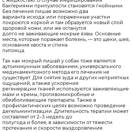
с жидкостью. В случае инфицирования
бактериями припухлости становятся гнойными.
Без лечения лишая возможно два
варианта исхода: или пораженные участки
покроются коркой и там образуется новый слой
здоровой кожи, или же останутся
долго не заживающие мокрые язвы. Основные
места, которые поражает болезнь, — это щеки, шея,
основание хвоста и спина
питомца.
Так как мокрый лишай у собак тоже является
аутоиммунным заболеванием, универсального
медикаментозного метода его лечения не
существует. Для снятия зуда и других неприятных
ощущений, а также ускорения
регенерации тканей используются заживляющие
мази и кремы, противомикробные и
обезболивающие препараты. Также в
профилактических целях возможно проведение
дегельминтизации. Длительность терапии может
составляет от 2–3 недель до
полугода и более, в зависимости от тяжести
протекания и скорости выздоровления.