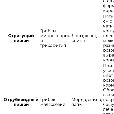
стад
форм
коро
Пятн
см с
четк
Грибки
конт
Стригущий
микроспория
Лапы, хвост,
плеш
лишай
и
спина
може
трихофития
разн
розо
выра
кори
При
учас
цвет 
розо
кори
Обра
лыси
Отрубевидный
Грибок
Морда, спина,
покр
лишай
малассезия
лапы
чешу
лече